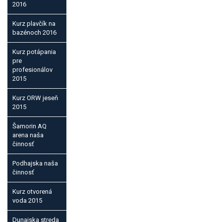
2016
Kurz plavčík na
bazénoch 2016
Kurz potápania
pre
profesionálov
2015
Kurz ORW jeseň
2015
Šamorin AQ
arena naša
činnosť
Podhajska naša
činnosť
Kurz otvorená
voda 2015
Dunajska streda