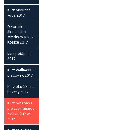
Kurz otvorená
voda 2017
Otvorenie
školiaceho
strediska VZS v
Košice 2017
kurz potápania
2017
Kurz Wellness
pracovník 2017
Kurz plavčíka na
bazény 2017
Kurz potápania
pre záchranárov
začiatočníkov
2016