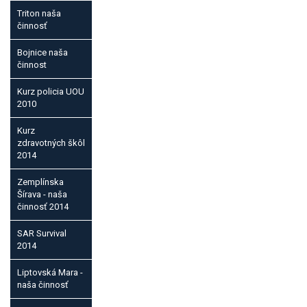
Triton naša
činnosť
Bojnice naša
činnost
Kurz policia UOU
2010
Kurz
zdravotných škôl
2014
Zemplínska
Šírava - naša
činnosť 2014
SAR Survival
2014
Liptovská Mara -
naša činnosť