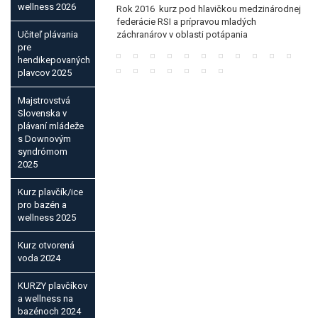
wellness 2026
Rok 2016 kurz pod hlavičkou medzinárodnej
federácie RSI a prípravou mladých
Učiteľ plávania
záchranárov v oblasti potápania
pre
hendikepovaných
plavcov 2025
Majstrovstvá
Slovenska v
plávaní mládeže
s Downovým
syndrómom
2025
Kurz plavčík/ice
pro bazén a
wellness 2025
Kurz otvorená
voda 2024
KURZY plavčíkov
a wellness na
bazénoch 2024