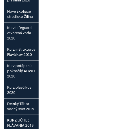
plávania 2020
Nové školiace
stredisko Žilina
Kurz Lifeguard
otvorená voda
2020
Kurz inštruktorov
Plavčíkov 2020
Kurz potápania
pokročilý AOWD
2020
Kurz plavčíkov
2020
Detský Tábor
vodný svet 2019
KURZ UČITEĽ
PLÁVANIA 2019