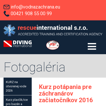
info@vodnazachrana.eu
00421 908 55 00 99
Fotogaléria
KURZ na
Kurz potápania pre
otvorenej vode
2026
záchranárov
začiatočníkov 2016
Kurz plavčík/ice
pro bazén a