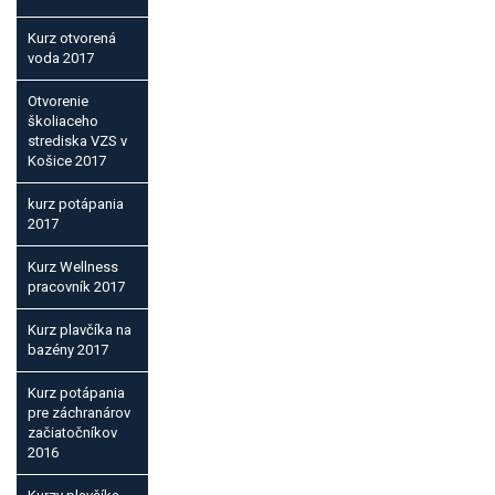
Kurz otvorená
voda 2017
Otvorenie
školiaceho
strediska VZS v
Košice 2017
kurz potápania
2017
Kurz Wellness
pracovník 2017
Kurz plavčíka na
bazény 2017
Kurz potápania
pre záchranárov
začiatočníkov
2016