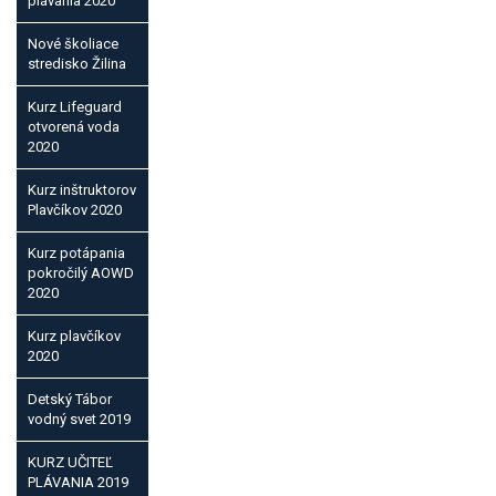
plávania 2020
Nové školiace
stredisko Žilina
Kurz Lifeguard
otvorená voda
2020
Kurz inštruktorov
Plavčíkov 2020
Kurz potápania
pokročilý AOWD
2020
Kurz plavčíkov
2020
Detský Tábor
vodný svet 2019
KURZ UČITEĽ
PLÁVANIA 2019