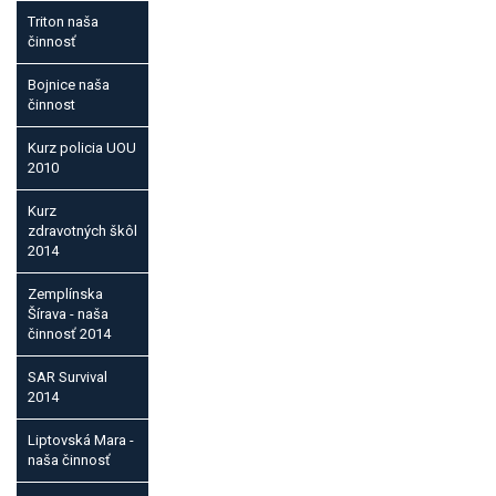
Triton naša
činnosť
Bojnice naša
činnost
Kurz policia UOU
2010
Kurz
zdravotných škôl
2014
Zemplínska
Šírava - naša
činnosť 2014
SAR Survival
2014
Liptovská Mara -
naša činnosť