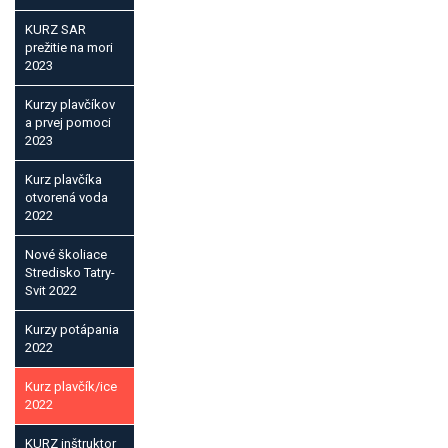
KURZ SAR
prežitie na mori
2023
Kurzy plavčíkov
a prvej pomoci
2023
Kurz plavčíka
otvorená voda
2022
Nové školiace
Stredisko Tatry-
Svit 2022
Kurzy potápania
2022
Kurz plavčík/ice
2022
KURZ inštruktor