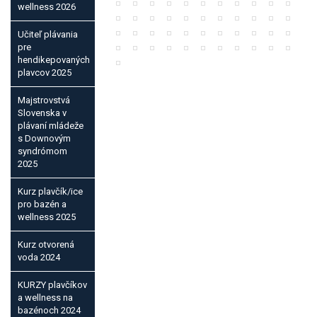
wellness 2026
Učiteľ plávania
pre
hendikepovaných
plavcov 2025
Majstrovstvá
Slovenska v
plávaní mládeže
s Downovým
syndrómom
2025
Kurz plavčík/ice
pro bazén a
wellness 2025
Kurz otvorená
voda 2024
KURZY plavčíkov
a wellness na
bazénoch 2024