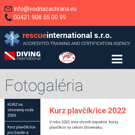
info@vodnazachrana.eu
00421 908 55 00 99
Fotogaléria
KURZ na
Kurz plavčík/ice 2022
otvorenej vode
2026
V roku 2022 sme otvorili úspešne kurzy
Kurz plavčík/ice
plavčíkov na celom Slovensku.
pro bazén a