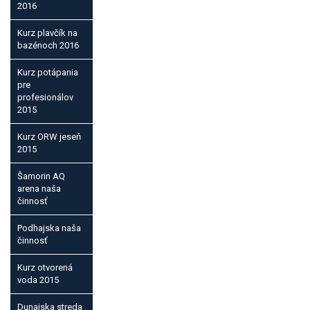
2016
Kurz plavčík na
bazénoch 2016
Kurz potápania
pre
profesionálov
2015
Kurz ORW jeseň
2015
Šamorin AQ
arena naša
činnosť
Podhajska naša
činnosť
Kurz otvorená
voda 2015
Dunajska streda