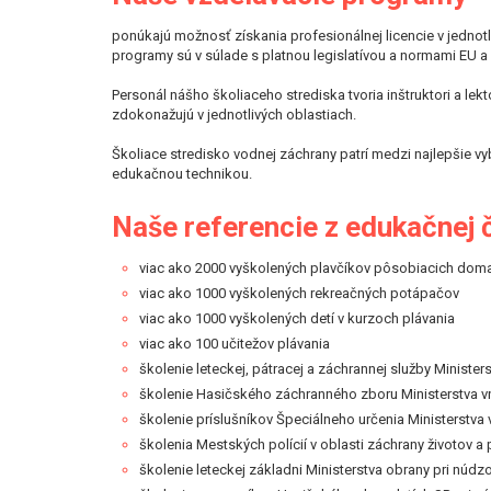
ponúkajú možnosť získania profesionálnej licencie v jednot
programy sú v súlade s platnou legislatívou a normami EU a
Personál nášho školiaceho strediska tvoria inštruktori a le
zdokonažujú v jednotlivých oblastiach.
Školiace stredisko vodnej záchrany patrí medzi najlepšie 
edukačnou technikou.
Naše referencie z edukačnej č
viac ako 2000 vyškolených plavčíkov pôsobiacich doma 
viac ako 1000 vyškolených rekreačných potápačov
viac ako 1000 vyškolených detí v kurzoch plávania
viac ako 100 učitežov plávania
školenie leteckej, pátracej a záchrannej služby Minister
školenie Hasičského záchranného zboru Ministerstva v
školenie príslušníkov Špeciálneho určenia Ministerstva
školenia Mestských polícií v oblasti záchrany životov a
školenie leteckej základni Ministerstva obrany pri núdzo