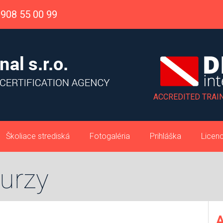
908 55 00 99
ACCREDITED TRAIN
Školiace strediská
Fotogaléria
Prihláška
Licenc
kurzy
A