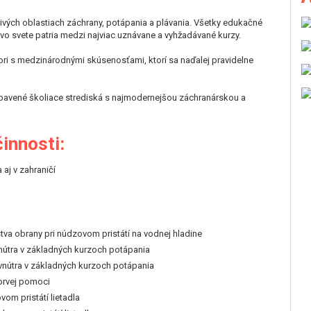
livých oblastiach záchrany, potápania a plávania. Všetky edukačné
 vo svete patria medzi najviac uznávane a vyhžadávané kurzy.
ktori s medzinárodnými skúsenosťami, ktorí sa naďalej pravidelne
vybavené školiace strediská s najmodernejšou záchranárskou a
innosti:
aj v zahraničí
stva obrany pri núdzovom pristátí na vodnej hladine
nútra v základných kurzoch potápania
 vnútra v základných kurzoch potápania
 prvej pomoci
vom pristátí lietadla